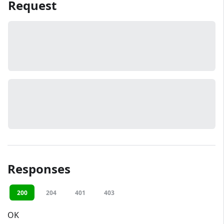
Request
Responses
200
204
401
403
OK