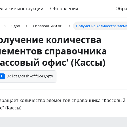
льские инструкции
Обновления
Обра
Ядро
Справочники API
Получение количества элеме
олучение количества
лементов справочника
Кассовый офис' (Кассы)
ET
/dicts/cash-offices/qty
вращает количество элементов справочника "Кассовый
с" (Кассы)