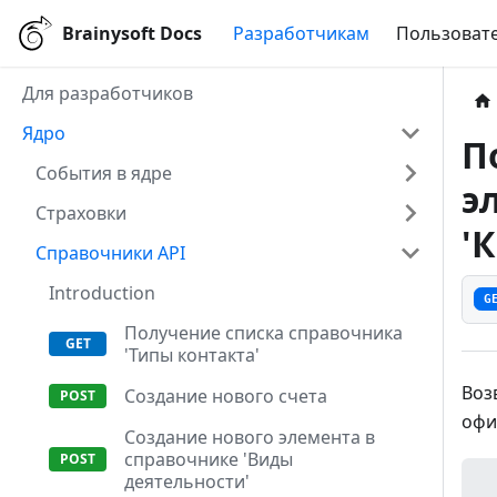
Brainysoft Docs
Разработчикам
Пользовате
Для разработчиков
Ядро
П
События в ядре
э
Страховки
'
Справочники API
Introduction
G
Получение списка справочника
'Типы контакта'
Воз
Создание нового счета
офи
Создание нового элемента в
справочнике 'Виды
деятельности'