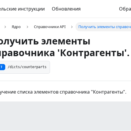
льские инструкции
Обновления
Обра
Ядро
Справочники API
Получить элементы справочн
олучить элементы
правочника 'Контрагенты'.
ET
/dicts/counterparts
учение списка элементов справочника "Контрагенты".