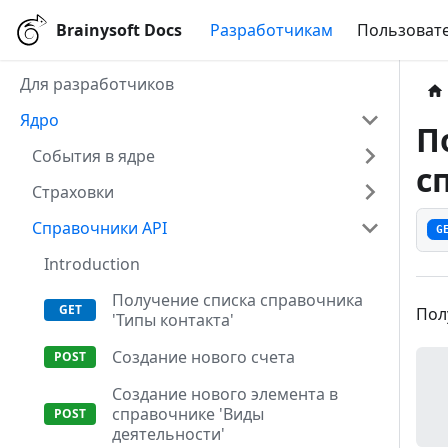
Brainysoft Docs
Разработчикам
Пользовате
Для разработчиков
Ядро
П
События в ядре
с
Страховки
Справочники API
G
Introduction
Получение списка справочника
Пол
'Типы контакта'
Создание нового счета
Создание нового элемента в
справочнике 'Виды
деятельности'