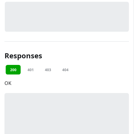
Responses
200
401
403
404
OK