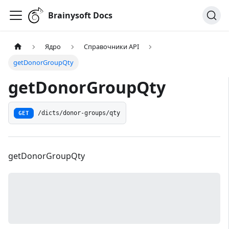
Brainysoft Docs
Ядро
Справочники API
getDonorGroupQty
getDonorGroupQty
GET
/dicts/donor-groups/qty
getDonorGroupQty