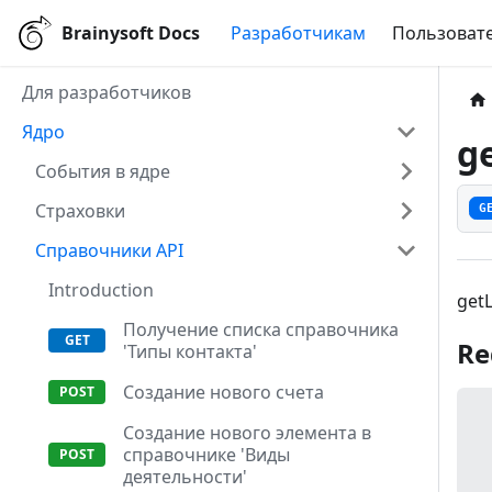
Brainysoft Docs
Разработчикам
Пользовате
Для разработчиков
Ядро
g
События в ядре
Страховки
G
Справочники API
Introduction
get
Получение списка справочника
Re
'Типы контакта'
Создание нового счета
Создание нового элемента в
справочнике 'Виды
деятельности'