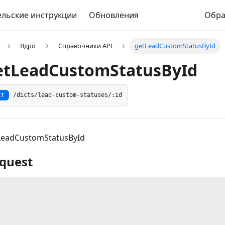
льские инструкции
Обновления
Обра
Ядро
Справочники API
getLeadCustomStatusById
etLeadCustomStatusById
ET
/dicts/lead-custom-statuses/:id
LeadCustomStatusById
quest