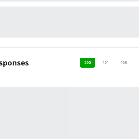
sponses
200
401
403