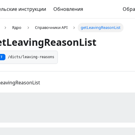
льские инструкции
Обновления
Обра
Ядро
Справочники API
getLeavingReasonList
etLeavingReasonList
ET
/dicts/leaving-reasons
LeavingReasonList