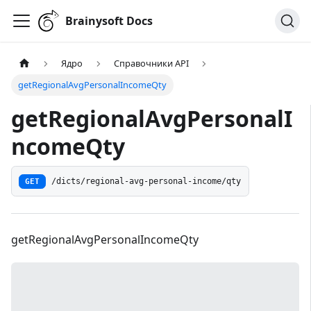
Brainysoft Docs
Ядро
Справочники API
getRegionalAvgPersonalIncomeQty
getRegionalAvgPersonalI
ncomeQty
GET
/dicts/regional-avg-personal-income/qty
getRegionalAvgPersonalIncomeQty