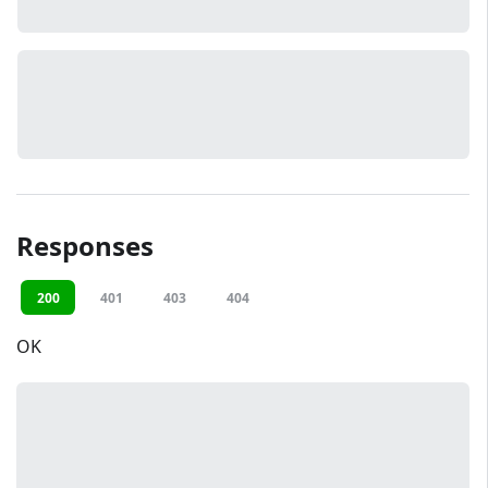
Responses
200
401
403
404
OK