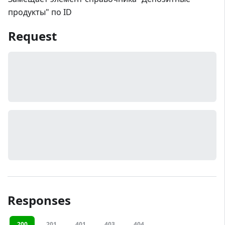
продукты" по ID
Request
Responses
200
201
401
403
404