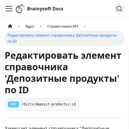
Brainysoft Docs
Ядро
Справочники API
Редактировать элемент справочника 'Депозитные продукты'
по ID
Редактировать элемент
справочника
'Депозитные продукты'
по ID
PUT
/dicts/deposit-products/:id
Замещает элемент справочника "Депозитные